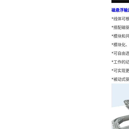
磁悬浮输
*线体可
*搭配磁
*模块和
*模块化
*可自由
*工作的
*可实现
*被动式