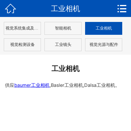


工业相机
网站首页

关于我们
视觉系统集成及解决方案
智能相机
工业相机
产品中心
视觉检测设备
工业镜头
视觉光源与配件
新闻动态
解决方案
工业相机
应用案例
供应
baumer工业相机
,Basler工业相机,Dalsa工业相机。
客户服务
在线留言
联系我们