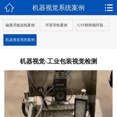


机器视觉系统案例
网站首页

关于我们
磁悬浮输送线案例
环形导轨案例
GVF精密循环装配线
产品中心
机器视觉系统案例
新闻动态
解决方案
机器视觉-工业包装视觉检测
应用案例
客户服务
在线留言
联系我们