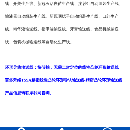
线、开关生产线、新冠灭活疫苗生产线、注射针自动组装生产线、
输液器自动组装生产线、新冠咽拭子自动组装生产线、口红生产
线、精华液输送线、指甲油输送线、牙膏输送线、食品机械输送
线、包装机械输送线等自动化生产线。
环形导轨
输送线：快节拍，无需二次定位的线性凸轮环形输送线
更多
禾维TSSA精密线性凸轮环形导轨输送线-
精密
凸轮环形输送线
产品
信息请联系我司咨询。