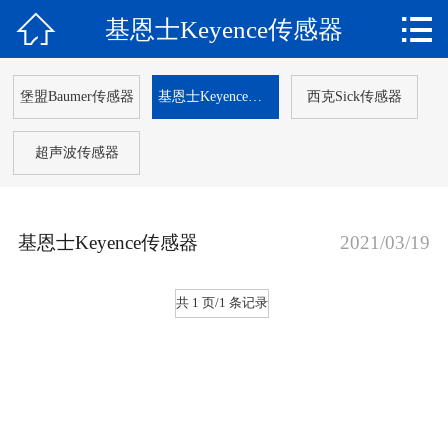


基恩士Keyence传感器
网站首页

关于我们
堡盟Baumer传感器
基恩士Keyence传感器
西克Sick传感器
产品中心
超声波传感器
新闻动态
解决方案
基恩士Keyence传感器
2021/03/19
应用案例
共 1 页/1 条记录
客户服务
在线留言
联系我们